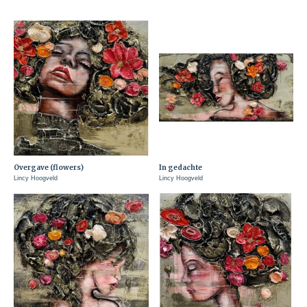
Overgave (flowers)
In gedachte
Lincy Hoogveld
Lincy Hoogveld