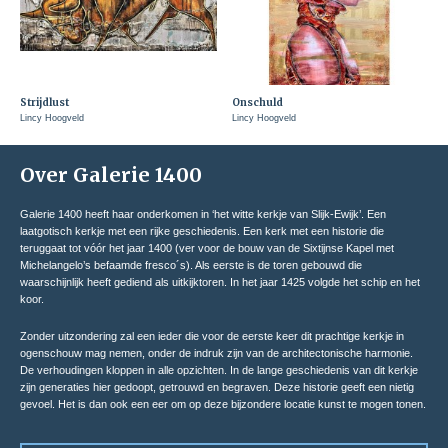
Strijdlust
Onschuld
Lincy Hoogveld
Lincy Hoogveld
Over Galerie 1400
Galerie 1400 heeft haar onderkomen in ‘het witte kerkje van Slijk-Ewijk’. Een
laatgotisch kerkje met een rijke geschiedenis. Een kerk met een historie die
teruggaat tot vóór het jaar 1400 (ver voor de bouw van de Sixtijnse Kapel met
Michelangelo’s befaamde fresco´s). Als eerste is de toren gebouwd die
waarschijnlijk heeft gediend als uitkijktoren. In het jaar 1425 volgde het schip en het
koor.
Zonder uitzondering zal een ieder die voor de eerste keer dit prachtige kerkje in
ogenschouw mag nemen, onder de indruk zijn van de architectonische harmonie.
De verhoudingen kloppen in alle opzichten. In de lange geschiedenis van dit kerkje
zijn generaties hier gedoopt, getrouwd en begraven. Deze historie geeft een nietig
gevoel. Het is dan ook een eer om op deze bijzondere locatie kunst te mogen tonen.